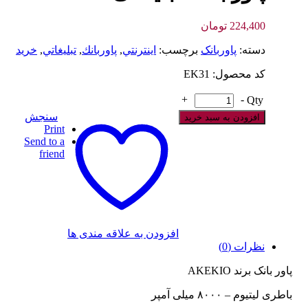
224,400
تومان
دسته:
پاوربانک
برچسب:
اينترنتي
,
پاوربانك
,
تبليغاتي
,
خريد
کد محصول: EK31
+
-
Qty
سنجش
افزودن به سبد خرید
Print
Send to a
friend
افزودن به علاقه مندی ها
نظرات (0)
پاور بانک برند AKEKIO
باطری لیتیوم – ۸۰۰۰ میلی آمپر