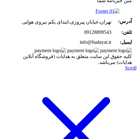
متن خبرنامه شما
آدرس:
تهران،خیابان پیروزی،ابتدای یکم نیروی هوایی
تلفن:
09128899543
ایمیل:
info@hadayat.ir
کليه حقوق اين سايت متعلق به هدایات (فروشگاه آنلاین
هدایات) می‌باشد.
Scr