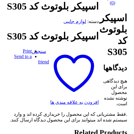
(0)
اسپیکر بلوتوث کد S305
اسپیکر
دسته:
لوازم جانبی
بلوتوث
اسپیکر بلوتوث کد S305
کد
S305
Print
سنجش
Send to a
friend
دیدگاهها
هیچ دیدگاهی
برای این
محصول
نوشته نشده
افزودن به علاقه مندی ها
است.
.فقط مشتریانی که این محصول را خریداری کرده اند و وارد
سیستم شده اند میتوانند برای این محصول دیدگاه ارسال کنند.
Related Products