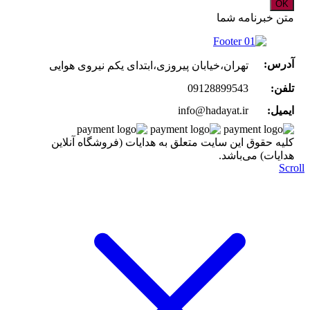
OK
متن خبرنامه شما
آدرس:
تهران،خیابان پیروزی،ابتدای یکم نیروی هوایی
تلفن:
09128899543
ایمیل:
info@hadayat.ir
کليه حقوق اين سايت متعلق به هدایات (فروشگاه آنلاین
هدایات) می‌باشد.
Scr