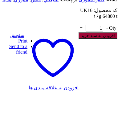
کد محصول: UK16
۱۶g 64800 t
+
-
Qty
سنجش
افزودن به سبد خرید
Print
Send to a
friend
افزودن به علاقه مندی ها