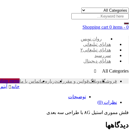
Shopping cart
0 items
-
0
Categories
روان نویس
هدایای تبلیغاتی
هدایای تبلیغاتی۲
سررسید
هدایای دیجیتال
All Categories
Main menu
فروشگاه
وبلاگ
قوانین و مقررات
درباره ما
تماس با ما
خانه
آیتم 
توضیحات
نظرات (0)
فلش مموری استیل ۸G با طراحی سه بعدی
دیدگاهها