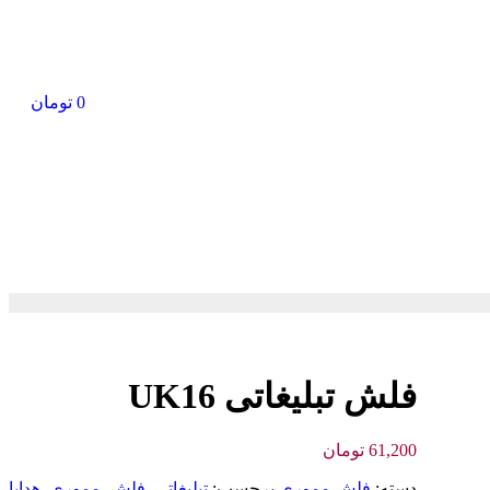
0
تومان
فلش تبلیغاتی UK16
61,200
تومان
دسته:
فلش مموری
برچسب:
تبليغاتي
,
فلش
,
مموري
,
هدايا