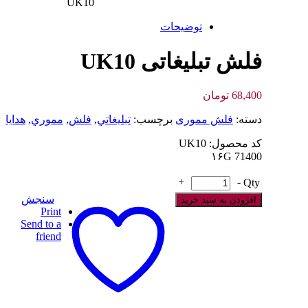
UK10
توضیحات
فلش تبلیغاتی UK10
68,400
تومان
دسته:
فلش مموری
برچسب:
تبليغاتي
,
فلش
,
مموري
,
هدايا
کد محصول: UK10
۱۶G 71400
+
-
Qty
سنجش
افزودن به سبد خرید
Print
Send to a
friend