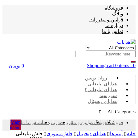
فروشگاه
وبلاگ
قوانین و مقررات
درباره ما
تماس با ما
Shopping cart
0 items
-
0
0
تومان
Categories
روان نویس
هدایای تبلیغاتی
هدایای تبلیغاتی۲
سررسید
هدایای دیجیتال
All Categories
Main
فروشگاه
وبلاگ
قوانین و مقررات
درباره ما
تماس با ما
menu
خانه
آیتم ها
هدایای دیجیتال
فلش مموری
فلش تبلیغاتی