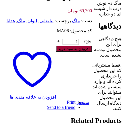
ماگ دم نوش
درب دار شیشه
69,300
تومان
ای دو جداره
دسته:
ماگ
برچسب:
تبلیغاتی
,
لیوان
,
ماگ
,
هدایا
دیدگاهها
کد محصول: MA06
هیچ دیدگاهی
+
-
Qty
برای این
افزودن به سبد خرید
محصول نوشته
نشده است.
.فقط مشتریانی
که این محصول
را خریداری
کرده اند و وارد
سیستم شده اند
میتوانند برای
افزودن به علاقه مندی ها
این محصول
Print
سنجش
دیدگاه ارسال
Send to a friend
کنند.
Related Products