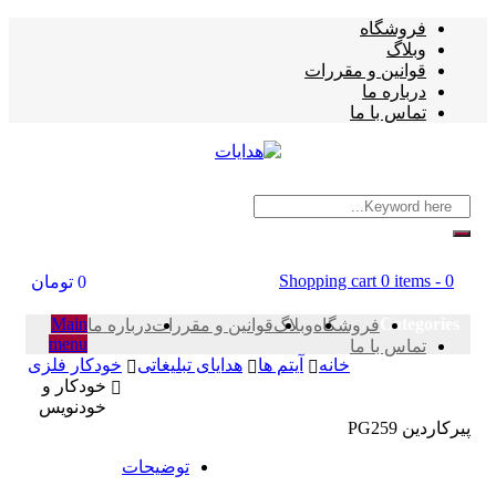
فروشگاه
وبلاگ
قوانین و مقررات
درباره ما
تماس با ما
Shopping cart
0 items
-
0
0
تومان
Main
Categories
فروشگاه
وبلاگ
قوانین و مقررات
درباره ما
menu
تماس با ما
خانه
آیتم ها
هدایای تبلیغاتی
خودکار فلزی
خودکار و
خودنویس
پیرکاردین PG259
توضیحات