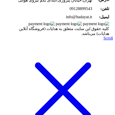
تهران،خیابان پیروزی،ابتدای یکم نیروی هوایی
تلفن:
09128899543
ایمیل:
info@hadayat.ir
کليه حقوق اين سايت متعلق به هدایات (فروشگاه آنلاین
هدایات) می‌باشد.
Scr