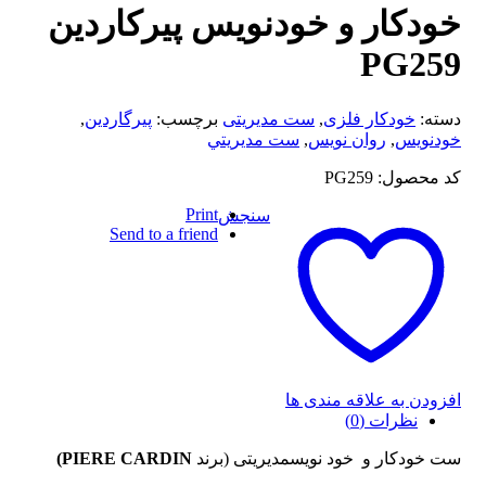
خودکار و خودنویس پیرکاردین
PG259
دسته:
خودکار فلزی
,
ست مدیریتی
برچسب:
پيرگاردين
,
خودنويس
,
روان نويس
,
ست مديريتي
کد محصول: PG259
Print
سنجش
Send to a friend
افزودن به علاقه مندی ها
نظرات (0)
ست خودکار
و خود نویسمدیریتی (برند
PIERE CARDIN)