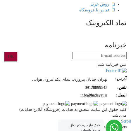
روش خرید
تماس با فروشگاه
نماد الکترونیک
خبرنامه
OK
متن خبرنامه شما
آدرس:
تهران،خیابان پیروزی،ابتدای یکم نیروی هوایی
تلفن:
09128899543
ایمیل:
info@hadayat.ir
کليه حقوق اين سايت متعلق به هدایات (فروشگاه آنلاین هدایات)
می‌باشد.
Scroll
کمک نیاز دارید?
چت از
Select at least 2 products
طریق واتساپ