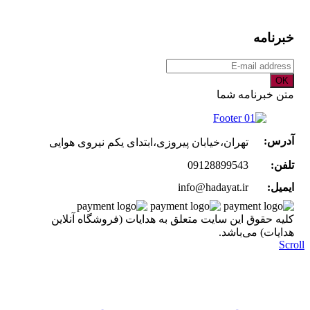
خبرنامه
OK
متن خبرنامه شما
آدرس:
تهران،خیابان پیروزی،ابتدای یکم نیروی هوایی
تلفن:
09128899543
ایمیل:
info@hadayat.ir
کليه حقوق اين سايت متعلق به هدایات (فروشگاه آنلاین
هدایات) می‌باشد.
Scr