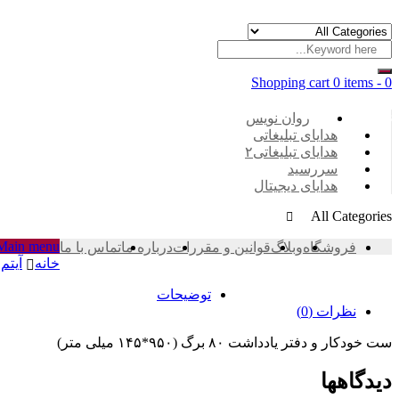
Shopping cart
0 items
-
0
Categories
روان نویس
هدایای تبلیغاتی
هدایای تبلیغاتی۲
سررسید
هدایای دیجیتال
All Categories
Main menu
فروشگاه
وبلاگ
قوانین و مقررات
درباره ما
تماس با ما
خانه
آیتم 
توضیحات
نظرات (0)
ست خودکار و دفتر یادداشت ۸۰ برگ (۹۵۰*۱۴۵ میلی متر)
دیدگاهها