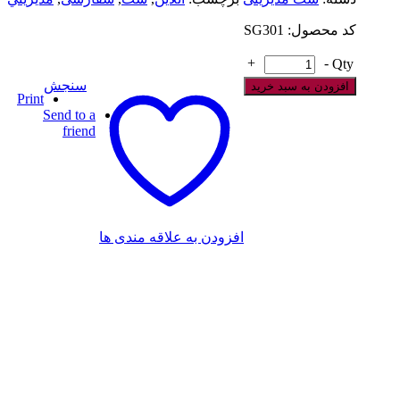
کد محصول: SG301
+
-
Qty
سنجش
افزودن به سبد خرید
Print
Send to a
friend
افزودن به علاقه مندی ها