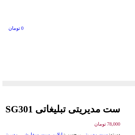
0
تومان
ست مدیریتی تبلیغاتی SG301
78,000
تومان
دسته:
ست مدیریتی
برچسب:
انلاین
,
ست
,
سفارشی
,
مديريتي