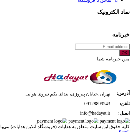
تماس با فروشگاه
نماد الکترونیک
خبرنامه
OK
متن خبرنامه شما
آدرس:
تهران،خیابان پیروزی،ابتدای یکم نیروی هوایی
تلفن:
09128899543
ایمیل:
info@hadayat.ir
کليه حقوق اين سايت متعلق به هدایات (فروشگاه آنلاین هدایات) می‌با
Scroll