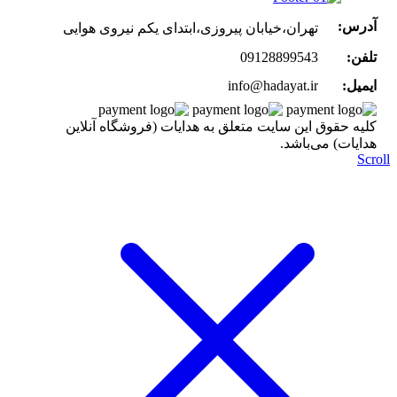
آدرس:
تهران،خیابان پیروزی،ابتدای یکم نیروی هوایی
تلفن:
09128899543
ایمیل:
info@hadayat.ir
کليه حقوق اين سايت متعلق به هدایات (فروشگاه آنلاین
هدایات) می‌باشد.
Scr