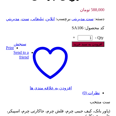
588,000
تومان
دسته:
ست مدیریتی
برچسب:
انلاین
,
تبلیغاتی
,
ست
,
مديريتي
کد محصول: SA106
+
-
Qty
سنجش
افزودن به سبد خرید
Print
Send to a
friend
افزودن به علاقه مندی ها
نظرات (0)
ست منتخب
(پاور بانک، کیف جیبی چرم، فلش چرم، جاکارتی چرم، اسپیکر،
هاب و خودکار)