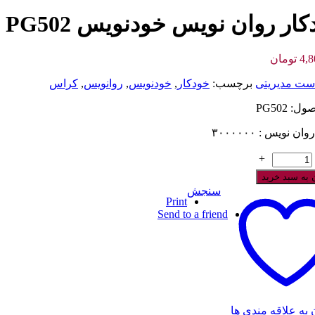
ار روان نویس خودنویس PG502
4,8
تومان
ست مدیریتی
برچسب:
خودكار
,
خودنويس
,
روانويس
,
كراس
: PG502
ن نویس : ۳۰۰۰۰۰۰
+
 به سبد خرید
سنجش
Print
Send to a friend
 به علاقه مندی ها