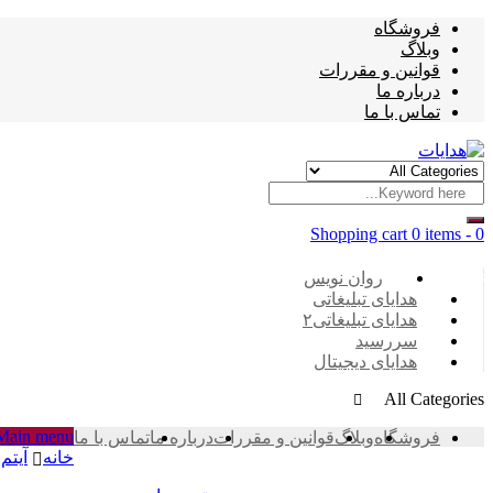
فروشگاه
وبلاگ
قوانین و مقررات
درباره ما
تماس با ما
Shopping cart
0 items
-
0
Categories
روان نویس
هدایای تبلیغاتی
هدایای تبلیغاتی۲
سررسید
هدایای دیجیتال
All Categories
Main menu
فروشگاه
وبلاگ
قوانین و مقررات
درباره ما
تماس با ما
خانه
آیتم 