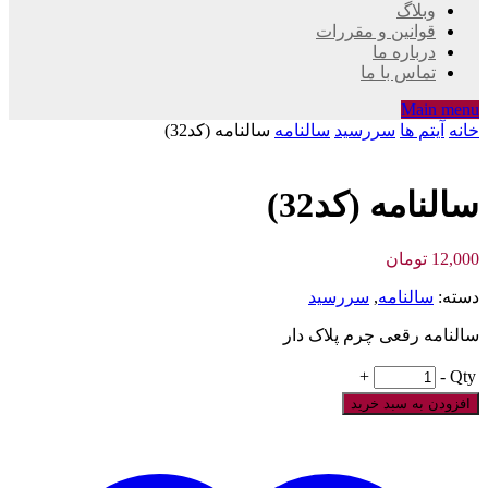
وبلاگ
قوانین و مقررات
درباره ما
تماس با ما
Main menu
خانه
آیتم ها
سررسید
سالنامه
سالنامه (کد32)
سالنامه (کد32)
12,000
تومان
دسته:
سالنامه
,
سررسید
سالنامه رقعی چرم پلاک دار
+
-
Qty
افزودن به سبد خرید