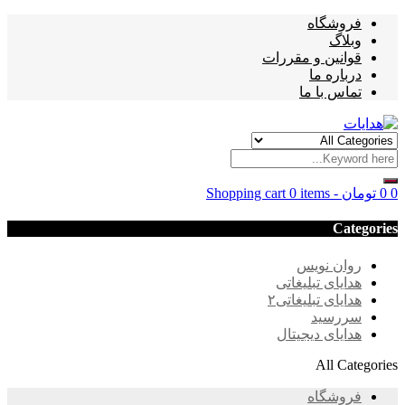
فروشگاه
وبلاگ
قوانین و مقررات
درباره ما
تماس با ما
0
0
تومان
-
0 items
Shopping cart
Categories
روان نویس
هدایای تبلیغاتی
هدایای تبلیغاتی۲
سررسید
هدایای دیجیتال
All Categories
فروشگاه