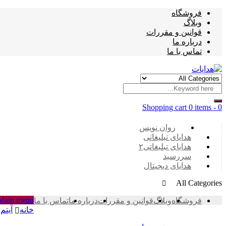
فروشگاه
وبلاگ
قوانین و مقررات
درباره ما
تماس با ما
Shopping cart
0 items
-
0
Categories
روان نویس
هدایای تبلیغاتی
هدایای تبلیغاتی۲
سررسید
هدایای دیجیتال
All Categories
Main menu
فروشگاه
وبلاگ
قوانین و مقررات
درباره ما
تماس با ما
خانه
آیتم 