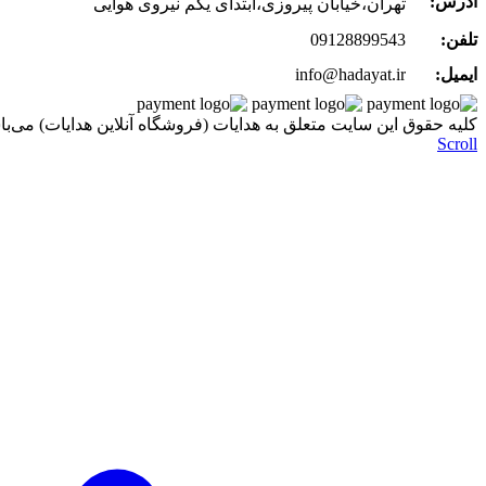
آدرس:
تهران،خیابان پیروزی،ابتدای یکم نیروی هوایی
تلفن:
09128899543
ایمیل:
info@hadayat.ir
کليه حقوق اين سايت متعلق به هدایات (فروشگاه آنلاین هدایات) می‌با
Scroll