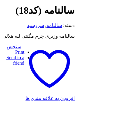
سالنامه (کد18)
دسته:
سالنامه
,
سررسید
سالنامه وزیری چرم مگنتی لبه هلالی
سنجش
Print
Send to a
friend
افزودن به علاقه مندی ها