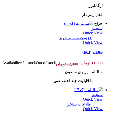
ارگانایزر
قفل رمز دار
حراج
سنجش
Quick View
افزودن به سبد خرید
Quick View
سالنامه (کد29)
قیمت
قیمت
Out of stock
In stock
Availability:
11,000
تومان
12,000
تومان
اصلی:
فعلی:
سالنامه وزیری سلفون
12,000 تومان
11,000 تومان.
بود.
با قابلیت جلد اختصاصی
سنجش
Quick View
اطلاعات بیشتر
Quick View