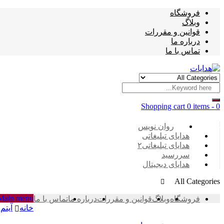
فروشگاه
وبلاگ
قوانین و مقررات
درباره ما
تماس با ما
Shopping cart
0 items
-
0
Categories
روان نویس
هدایای تبلیغاتی
هدایای تبلیغاتی۲
سررسید
هدایای دیجیتال
All Categories
Main menu
فروشگاه
وبلاگ
قوانین و مقررات
درباره ما
تماس با ما
خانه
آیتم 