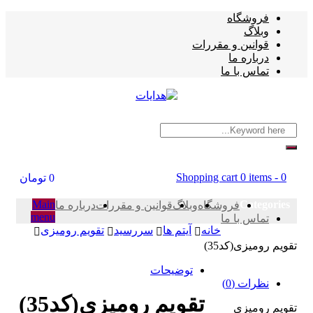
فروشگاه
وبلاگ
قوانین و مقررات
درباره ما
تماس با ما
Shopping cart
0 items
-
0
0
تومان
Main
Categories
فروشگاه
وبلاگ
قوانین و مقررات
درباره ما
menu
تماس با ما
خانه
آیتم ها
سررسید
تقویم رومیزی
تقویم رومیزی(کد35)
توضیحات
نظرات (0)
تقویم رومیزی(کد35)
تقویم رومیزی