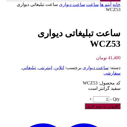
خانه
آیتم ها
ساعت
ساعت دیواری
ساعت تبلیغاتی دیواری
WCZ53
ساعت تبلیغاتی دیواری
WCZ53
41,400
تومان
دسته:
ساعت دیواری
برچسب:
انلاین
,
اینترنتی
,
تبليغاتي
,
سفارشی
کد محصول: WCZ53
سفید گرانتر است
+
-
Qty
افزودن به سبد خرید