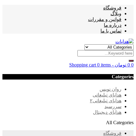
فروشگاه
وبلاگ
قوانین و مقررات
درباره ما
تماس با ما
0
0
تومان
-
0 items
Shopping cart
Categories
روان نویس
هدایای تبلیغاتی
هدایای تبلیغاتی۲
سررسید
هدایای دیجیتال
All Categories
فروشگاه