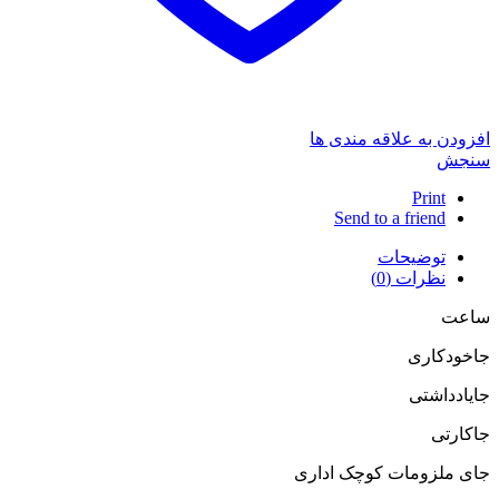
افزودن به علاقه مندی ها
سنجش
Print
Send to a friend
توضیحات
نظرات (0)
ساعت
جاخودکاری
جایادداشتی
جاکارتی
جای ملزومات کوچک اداری