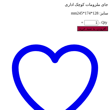
جای ملزومات کوچک اداری
سایز: 128*174*mm245
+
-
Qty
افزودن به سبد خرید