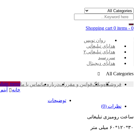
Shopping cart
0 items
-
0
Categories
روان نویس
هدایای تبلیغاتی
هدایای تبلیغاتی۲
سررسید
هدایای دیجیتال
All Categories
Main menu
فروشگاه
وبلاگ
قوانین و مقررات
درباره ما
تماس با ما
خانه
آیتم 
توضیحات
نظرات (0)
ساعت رومیزی تبلیغاتی
۳۰*۱۲۰*۶۰ میلی متر