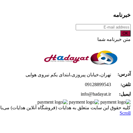
خبرنامه
OK
متن خبرنامه شما
آدرس:
تهران،خیابان پیروزی،ابتدای یکم نیروی هوایی
تلفن:
09128899543
ایمیل:
info@hadayat.ir
کليه حقوق اين سايت متعلق به هدایات (فروشگاه آنلاین هدایات) می‌با
Scroll