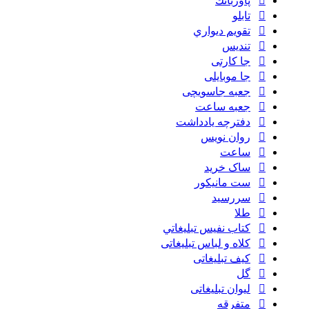
پاوربانك
تابلو
تقويم ديواري
تنديس
جا کارتی
جا موبایلی
جعبه جاسویچی
جعبه ساعت
دفترچه یادداشت
روان نويس
ساعت
ساک خرید
ست مانيكور
سررسید
طلا
كتاب نفيس تبليغاتي
کلاه و لباس تبلیغاتی
کیف تبلیغاتی
گل
لیوان تبلیغاتی
متفرقه