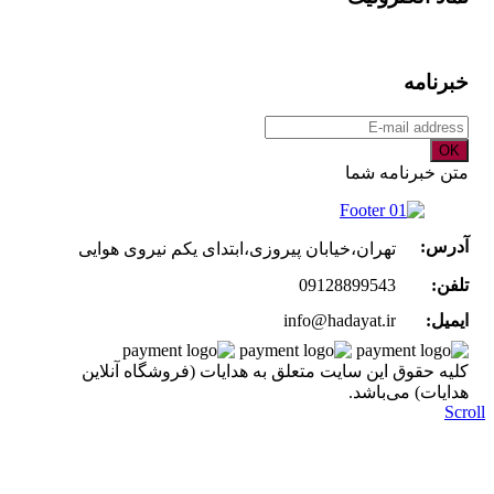
خبرنامه
OK
متن خبرنامه شما
آدرس:
تهران،خیابان پیروزی،ابتدای یکم نیروی هوایی
تلفن:
09128899543
ایمیل:
info@hadayat.ir
کليه حقوق اين سايت متعلق به هدایات (فروشگاه آنلاین
هدایات) می‌باشد.
Scr