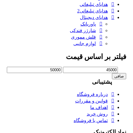
هدایای تبلیغاتی
هدایای تبلیغاتی2
هدایای دیجیتال
پاوربانک
شارژر فندکی
فلش مموری
لوازم جانبی
فیلتر بر اساس قیمت
حداقل
حداكثر
قیمت
قيمت
صافی
پشتیبانی
درباره فروشگاه
قوانین و مقررات
اهداف ما
روش خرید
تماس با فروشگاه
نماد الکترونیک