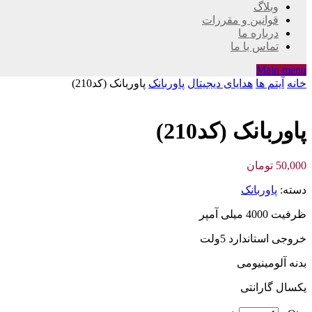
وبلاگ
قوانین و مقررات
درباره ما
تماس با ما
Main menu
خانه
آیتم ها
هدایای دیجیتال
پاوربانک
پاوربانک (کد210)
پاوربانک (کد210)
50,000
تومان
دسته:
پاوربانک
ظرفیت 4000 میلی آمپر
خروجی استاندارد 5ولت
بدنه آلومینیومی
یکسال گارانتی