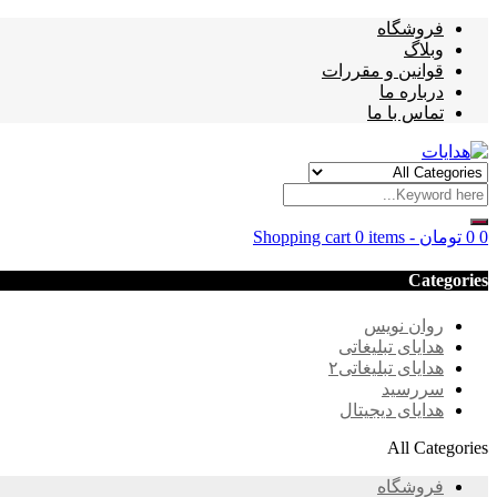
فروشگاه
وبلاگ
قوانین و مقررات
درباره ما
تماس با ما
0
0
تومان
-
0 items
Shopping cart
Categories
روان نویس
هدایای تبلیغاتی
هدایای تبلیغاتی۲
سررسید
هدایای دیجیتال
All Categories
فروشگاه