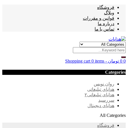
فروشگاه
وبلاگ
قوانین و مقررات
درباره ما
تماس با ما
0
0
تومان
-
0 items
Shopping cart
Categories
روان نویس
هدایای تبلیغاتی
هدایای تبلیغاتی۲
سررسید
هدایای دیجیتال
All Categories
فروشگاه