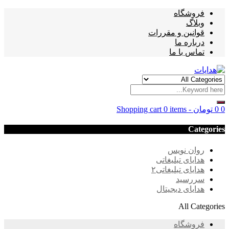
فروشگاه
وبلاگ
قوانین و مقررات
درباره ما
تماس با ما
0
0
تومان
-
0 items
Shopping cart
Categories
روان نویس
هدایای تبلیغاتی
هدایای تبلیغاتی۲
سررسید
هدایای دیجیتال
All Categories
فروشگاه