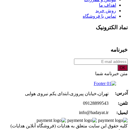
اهداف ما
روش خرید
تماس با فروشگاه
نماد الکترونیک
خبرنامه
OK
متن خبرنامه شما
آدرس:
تهران،خیابان پیروزی،ابتدای یکم نیروی هوایی
تلفن:
09128899543
ایمیل:
info@hadayat.ir
کليه حقوق اين سايت متعلق به هدایات (فروشگاه آنلاین هدایات)