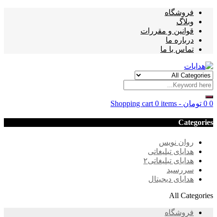
فروشگاه
وبلاگ
قوانین و مقررات
درباره ما
تماس با ما
0
0
تومان
-
0 items
Shopping cart
Categories
روان نویس
هدایای تبلیغاتی
هدایای تبلیغاتی۲
سررسید
هدایای دیجیتال
All Categories
فروشگاه