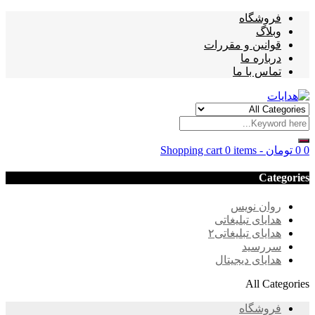
فروشگاه
وبلاگ
قوانین و مقررات
درباره ما
تماس با ما
0
0
تومان
-
0 items
Shopping cart
Categories
روان نویس
هدایای تبلیغاتی
هدایای تبلیغاتی۲
سررسید
هدایای دیجیتال
All Categories
فروشگاه