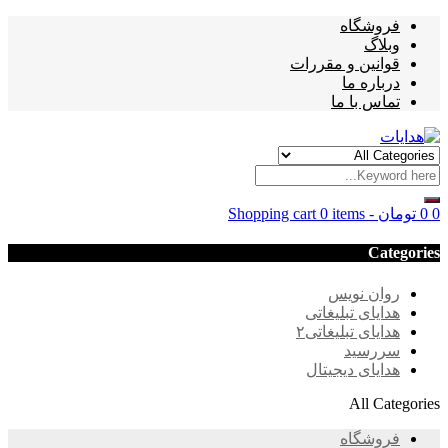
فروشگاه
وبلاگ
قوانین و مقررات
درباره ما
تماس با ما
0
0
تومان
-
0 items
Shopping cart
Categories
روان نویس
هدایای تبلیغاتی
هدایای تبلیغاتی۲
سررسید
هدایای دیجیتال
All Categories
فروشگاه