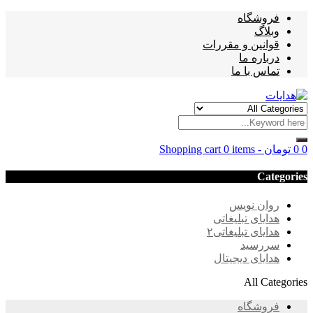
فروشگاه
وبلاگ
قوانین و مقررات
درباره ما
تماس با ما
0
0
تومان
-
0 items
Shopping cart
Categories
روان نویس
هدایای تبلیغاتی
هدایای تبلیغاتی۲
سررسید
هدایای دیجیتال
All Categories
فروشگاه