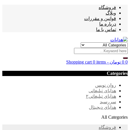
فروشگاه
وبلاگ
قوانین و مقررات
درباره ما
تماس با ما
0
0
تومان
-
0 items
Shopping cart
Categories
روان نویس
هدایای تبلیغاتی
هدایای تبلیغاتی۲
سررسید
هدایای دیجیتال
All Categories
فروشگاه