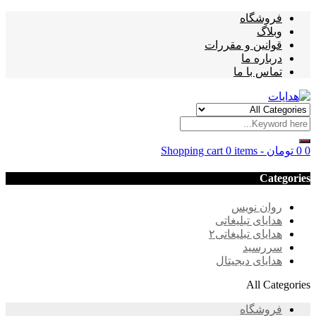
فروشگاه
وبلاگ
قوانین و مقررات
درباره ما
تماس با ما
0
0
تومان
-
0 items
Shopping cart
Categories
روان نویس
هدایای تبلیغاتی
هدایای تبلیغاتی۲
سررسید
هدایای دیجیتال
All Categories
فروشگاه