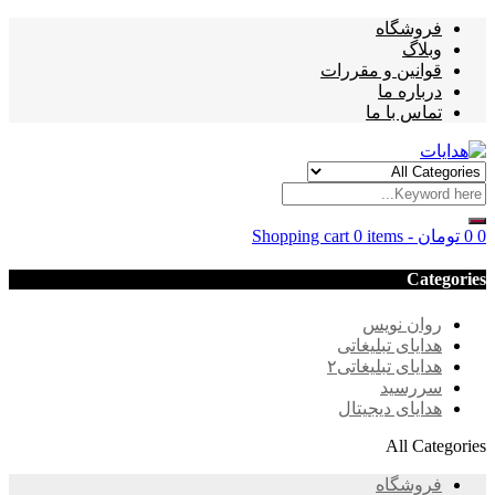
فروشگاه
وبلاگ
قوانین و مقررات
درباره ما
تماس با ما
0
0
تومان
-
0 items
Shopping cart
Categories
روان نویس
هدایای تبلیغاتی
هدایای تبلیغاتی۲
سررسید
هدایای دیجیتال
All Categories
فروشگاه