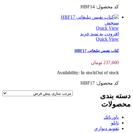
کد محصول: HBF14
سنجش
Quick View
افزودن به سبد خرید
Quick View
کتاب نفیس تبلیغاتی HBF17
237,600
تومان
Availability:
In stock
Out of stock
کد محصول: HBF17
دسته بندی
محصولات
پاوربانك
تابلو
تقويم ديواري