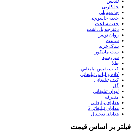
تنديس
جا کارتی
جا موبایلی
جعبه جاسویچی
جعبه ساعت
دفترچه یادداشت
روان نويس
ساعت
ساک خرید
ست مانيكور
سررسید
طلا
كتاب نفيس تبليغاتي
کلاه و لباس تبلیغاتی
کیف تبلیغاتی
گل
لیوان تبلیغاتی
متفرقه
هدایای تبلیغاتی
هدایای تبلیغاتی2
هدایای دیجیتال
فیلتر بر اساس قیمت