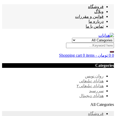
فروشگاه
وبلاگ
قوانین و مقررات
درباره ما
تماس با ما
0
0
تومان
-
0 items
Shopping cart
Categories
روان نویس
هدایای تبلیغاتی
هدایای تبلیغاتی۲
سررسید
هدایای دیجیتال
All Categories
فروشگاه