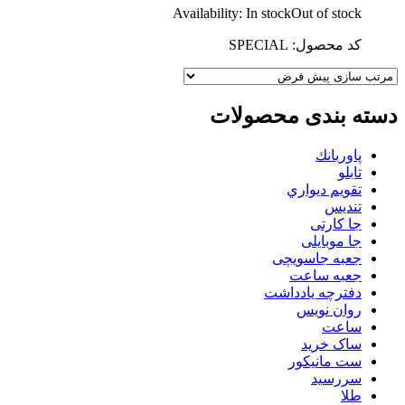
Availability:
In stock
Out of stock
کد محصول: SPECIAL
دسته بندی محصولات
پاوربانك
تابلو
تقويم ديواري
تنديس
جا کارتی
جا موبایلی
جعبه جاسویچی
جعبه ساعت
دفترچه یادداشت
روان نويس
ساعت
ساک خرید
ست مانيكور
سررسید
طلا