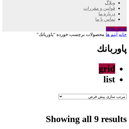
وبلاگ
قوانین و مقررات
درباره ما
تماس با ما
Main menu
خانه
آیتم ها
محصولات برچسب خورده “پاوربانك”
پاوربانك
grid
list
Showing all 9 results