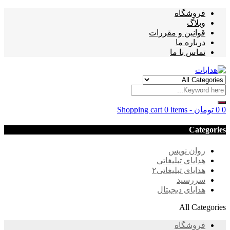
فروشگاه
وبلاگ
قوانین و مقررات
درباره ما
تماس با ما
0
0
تومان
-
0 items
Shopping cart
Categories
روان نویس
هدایای تبلیغاتی
هدایای تبلیغاتی۲
سررسید
هدایای دیجیتال
All Categories
فروشگاه