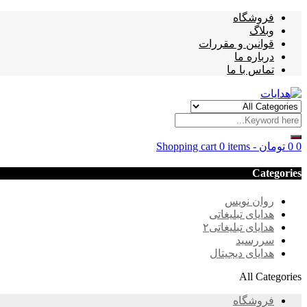
فروشگاه
وبلاگ
قوانین و مقررات
درباره ما
تماس با ما
0
0
تومان
-
0 items
Shopping cart
Categories
روان نویس
هدایای تبلیغاتی
هدایای تبلیغاتی۲
سررسید
هدایای دیجیتال
All Categories
فروشگاه