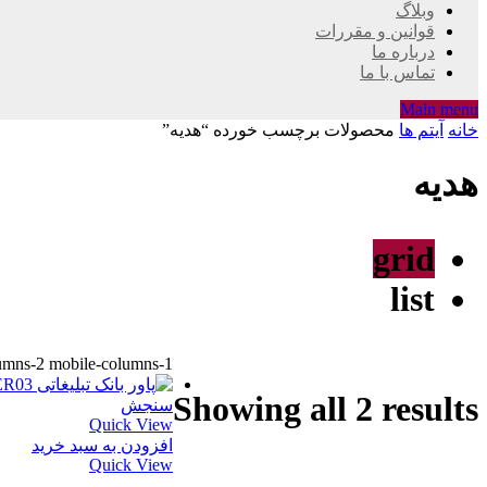
وبلاگ
قوانین و مقررات
درباره ما
تماس با ما
Main menu
خانه
آیتم ها
محصولات برچسب خورده “هديه”
هديه
grid
list
lumns-2 mobile-columns-1
Showing all 2 results
سنجش
Quick View
افزودن به سبد خرید
Quick View