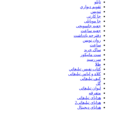
تابلو
تقويم ديواري
تنديس
جا کارتی
جا موبایلی
جعبه جاسویچی
جعبه ساعت
دفترچه یادداشت
روان نويس
ساعت
ساک خرید
ست مانيكور
سررسید
طلا
كتاب نفيس تبليغاتي
کلاه و لباس تبلیغاتی
کیف تبلیغاتی
گل
لیوان تبلیغاتی
متفرقه
هدایای تبلیغاتی
هدایای تبلیغاتی2
هدایای دیجیتال