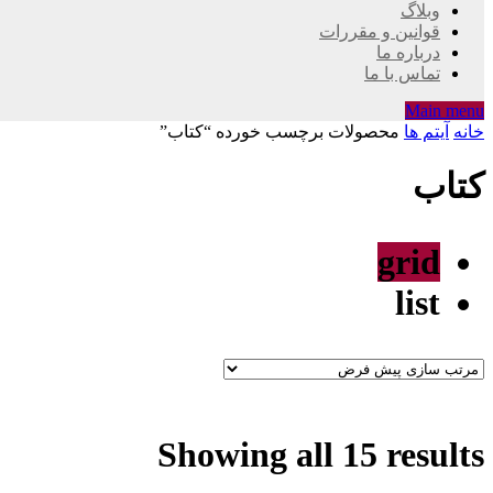
وبلاگ
قوانین و مقررات
درباره ما
تماس با ما
Main menu
خانه
آیتم ها
محصولات برچسب خورده “كتاب”
كتاب
grid
list
Showing all 15 results