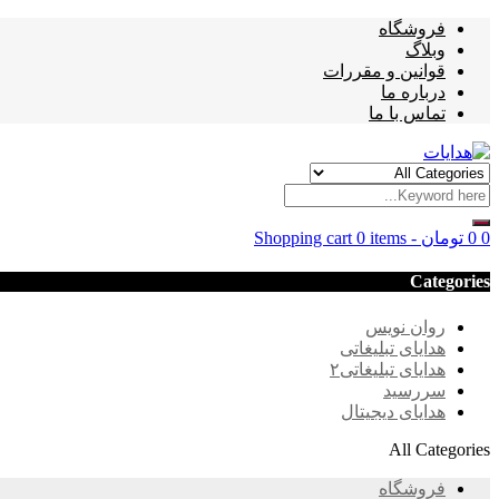
فروشگاه
وبلاگ
قوانین و مقررات
درباره ما
تماس با ما
0
0
تومان
-
0 items
Shopping cart
Categories
روان نویس
هدایای تبلیغاتی
هدایای تبلیغاتی۲
سررسید
هدایای دیجیتال
All Categories
فروشگاه