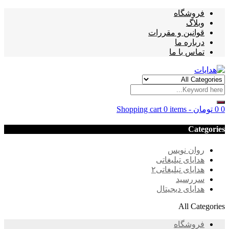
فروشگاه
وبلاگ
قوانین و مقررات
درباره ما
تماس با ما
0
0
تومان
-
0 items
Shopping cart
Categories
روان نویس
هدایای تبلیغاتی
هدایای تبلیغاتی۲
سررسید
هدایای دیجیتال
All Categories
فروشگاه