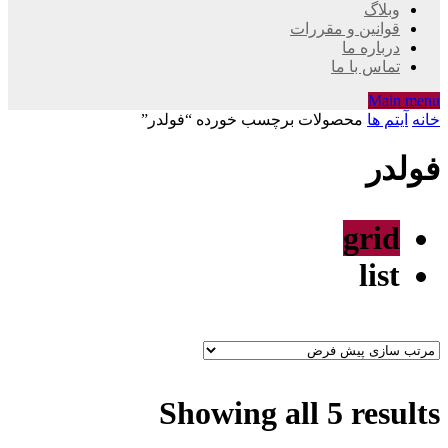
وبلاگ
قوانین و مقررات
درباره ما
تماس با ما
Main menu
خانه
آیتم ها
محصولات برچسب خورده “فولدر”
فولدر
grid
list
Showing all 5 results