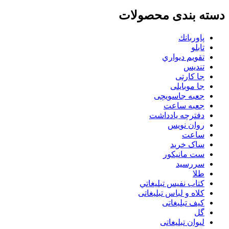
دسته بندی محصولات
پاوربانك
تابلو
تقويم ديواري
تنديس
جا کارتی
جا موبایلی
جعبه جاسویچی
جعبه ساعت
دفترچه یادداشت
روان نويس
ساعت
ساک خرید
ست مانيكور
سررسید
طلا
كتاب نفيس تبليغاتي
کلاه و لباس تبلیغاتی
کیف تبلیغاتی
گل
لیوان تبلیغاتی