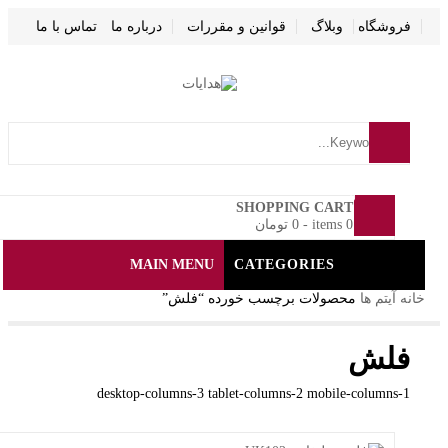
گاه
وبلاگ
قوانین و مقررات
درباره ما
تماس با ما
0
SHOPPING CART
0 items
-
0
تومان
MAIN MENU
CATEGORIES
م ها
محصولات برچسب خورده “فلش”
ش
پشتیبانی
desktop-columns-3 tablet-columns-2 mobile-colu
درباره
فروشگاه
آدرس: