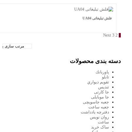
فلش تبلیغاتی UA04
اطلاعات بیشتر
Next
ه بندی محصولات
پاوربانك
تابلو
تقويم ديواري
تنديس
جا کارتی
جا موبایلی
جعبه جاسویچی
جعبه ساعت
دفترچه یادداشت
روان نويس
ساعت
ساک خرید