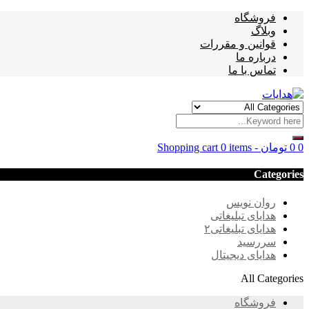
فروشگاه
وبلاگ
قوانین و مقررات
درباره ما
تماس با ما
0
0
تومان
-
0 items
Shopping cart
Categories
روان نویس
هدایای تبلیغاتی
هدایای تبلیغاتی۲
سررسید
هدایای دیجیتال
All Categories
فروشگاه