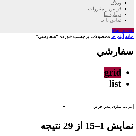
وبلاگ
قوانین و مقررات
درباره ما
تماس با ما
Main menu
خانه
آیتم ها
محصولات برچسب خورده “سفارشي”
سفارشي
grid
list
نمایش 1–15 از 29 نتیجه