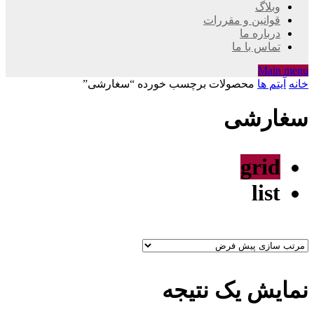
وبلاگ
قوانین و مقررات
درباره ما
تماس با ما
Main menu
خانه
آیتم ها
محصولات برچسب خورده “سغارشی”
سغارشی
grid
list
نمایش یک نتیجه