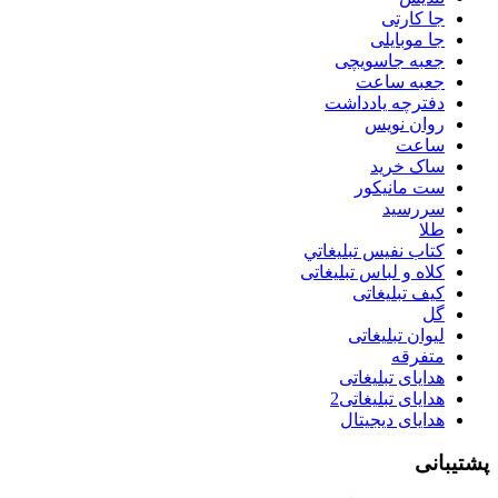
جا کارتی
جا موبایلی
جعبه جاسویچی
جعبه ساعت
دفترچه یادداشت
روان نويس
ساعت
ساک خرید
ست مانيكور
سررسید
طلا
كتاب نفيس تبليغاتي
کلاه و لباس تبلیغاتی
کیف تبلیغاتی
گل
لیوان تبلیغاتی
متفرقه
هدایای تبلیغاتی
هدایای تبلیغاتی2
هدایای دیجیتال
پشتیبانی