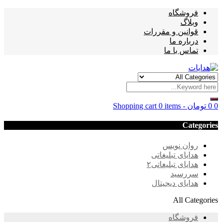
فروشگاه
وبلاگ
قوانین و مقررات
درباره ما
تماس با ما
0
0
تومان
-
0 items
Shopping cart
Categories
روان نویس
هدایای تبلیغاتی
هدایای تبلیغاتی۲
سررسید
هدایای دیجیتال
All Categories
فروشگاه