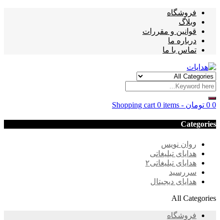
فروشگاه
وبلاگ
قوانین و مقررات
درباره ما
تماس با ما
0
0
تومان
-
0 items
Shopping cart
Categories
روان نویس
هدایای تبلیغاتی
هدایای تبلیغاتی۲
سررسید
هدایای دیجیتال
All Categories
فروشگاه