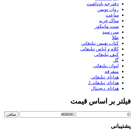
دفترچه یادداشت
روان نويس
ساعت
ساک خرید
ست مانيكور
سررسید
طلا
كتاب نفيس تبليغاتي
کلاه و لباس تبلیغاتی
کیف تبلیغاتی
گل
لیوان تبلیغاتی
متفرقه
هدایای تبلیغاتی
هدایای تبلیغاتی2
هدایای دیجیتال
فیلتر بر اساس قیمت
حداقل
حداكثر
صافی
قیمت
قيمت
پشتیبانی