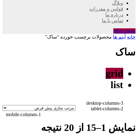
وبلاگ
قوانین و مقررات
درباره ما
تماس با ما
Main menu
خانه
آیتم ها
محصولات برچسب خورده “ساک”
ساک
grid
list
desktop-columns-3
tablet-columns-2
mobile-columns-1
نمایش 1–15 از 20 نتیجه