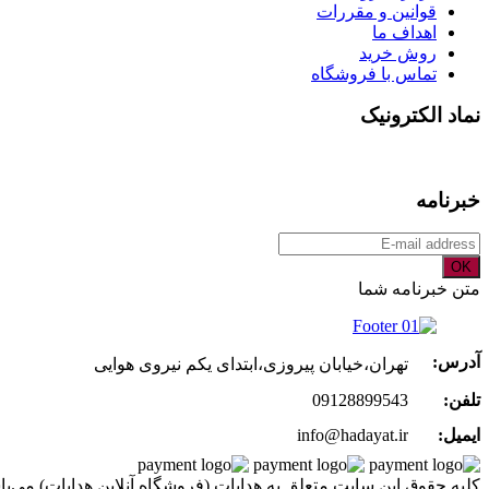
قوانین و مقررات
اهداف ما
روش خرید
تماس با فروشگاه
نماد الکترونیک
خبرنامه
OK
متن خبرنامه شما
آدرس:
تهران،خیابان پیروزی،ابتدای یکم نیروی هوایی
تلفن:
09128899543
ایمیل:
info@hadayat.ir
کليه حقوق اين سايت متعلق به هدایات (فروشگاه آنلاین هدایات) می‌با