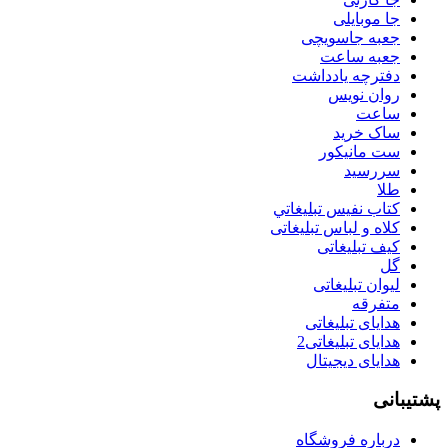
جا موبایلی
جعبه جاسویچی
جعبه ساعت
دفترچه یادداشت
روان نويس
ساعت
ساک خرید
ست مانيكور
سررسید
طلا
كتاب نفيس تبليغاتي
کلاه و لباس تبلیغاتی
کیف تبلیغاتی
گل
لیوان تبلیغاتی
متفرقه
هدایای تبلیغاتی
هدایای تبلیغاتی2
هدایای دیجیتال
پشتیبانی
درباره فروشگاه