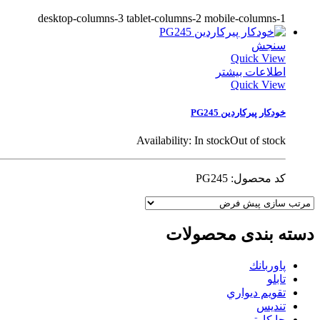
desktop-columns-3 tablet-columns-2 mobile-columns-1
سنجش
Quick View
اطلاعات بیشتر
Quick View
خودکار پیرکاردین PG245
Availability:
In stock
Out of stock
کد محصول: PG245
دسته بندی محصولات
پاوربانك
تابلو
تقويم ديواري
تنديس
جا کارتی