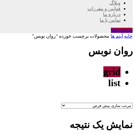
وبلاگ
قوانین و مقررات
درباره ما
تماس با ما
Main menu
خانه
آیتم ها
محصولات برچسب خورده “روان نوبس”
روان نوبس
grid
list
نمایش یک نتیجه