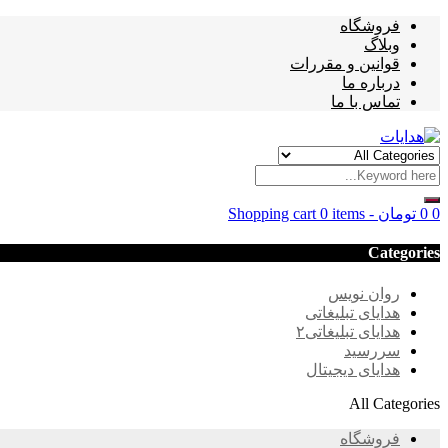
فروشگاه
وبلاگ
قوانین و مقررات
درباره ما
تماس با ما
0
0
تومان
-
0 items
Shopping cart
Categories
روان نویس
هدایای تبلیغاتی
هدایای تبلیغاتی۲
سررسید
هدایای دیجیتال
All Categories
فروشگاه