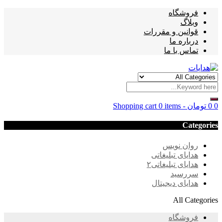
فروشگاه
وبلاگ
قوانین و مقررات
درباره ما
تماس با ما
0
0
تومان
-
0 items
Shopping cart
Categories
روان نویس
هدایای تبلیغاتی
هدایای تبلیغاتی۲
سررسید
هدایای دیجیتال
All Categories
فروشگاه