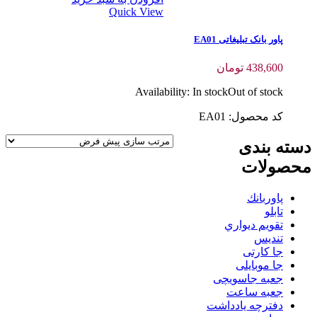
Quick View
پاور بانک تبلیغاتی EA01
438,600
تومان
Availability:
In stock
Out of stock
کد محصول: EA01
دسته بندی
محصولات
پاوربانك
تابلو
تقويم ديواري
تنديس
جا کارتی
جا موبایلی
جعبه جاسویچی
جعبه ساعت
دفترچه یادداشت