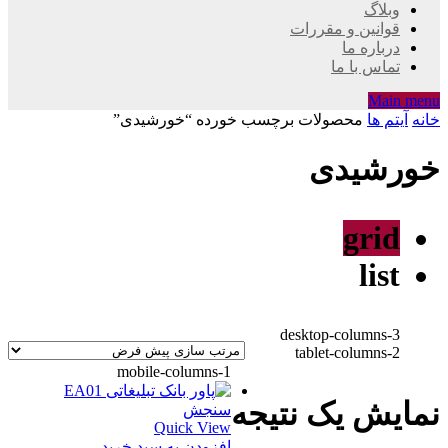
وبلاگ
قوانین و مقررات
درباره ما
تماس با ما
Main menu
خانه
آیتم ها
محصولات برچسب خورده “خورشیدی”
خورشیدی
grid
list
desktop-columns-3
tablet-columns-2
mobile-columns-1
نمایش یک نتیجه
سنجش
Quick View
افزودن به سبد خرید