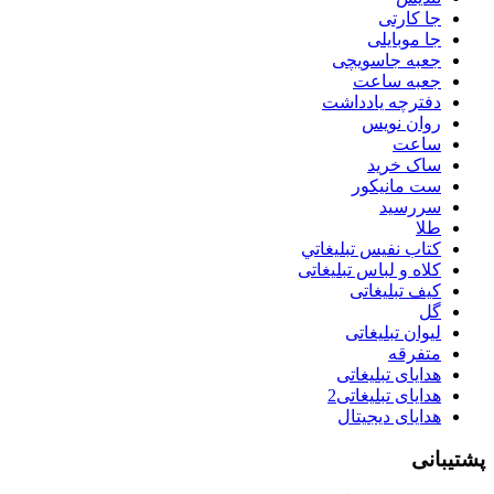
جا کارتی
جا موبایلی
جعبه جاسویچی
جعبه ساعت
دفترچه یادداشت
روان نويس
ساعت
ساک خرید
ست مانيكور
سررسید
طلا
كتاب نفيس تبليغاتي
کلاه و لباس تبلیغاتی
کیف تبلیغاتی
گل
لیوان تبلیغاتی
متفرقه
هدایای تبلیغاتی
هدایای تبلیغاتی2
هدایای دیجیتال
پشتیبانی