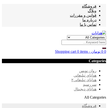
فروشگاه
وبلاگ
قوانین و مقررات
درباره ما
تماس با ما
0
0
تومان
-
0 items
Shopping cart
Categories
روان نویس
هدایای تبلیغاتی
هدایای تبلیغاتی۲
سررسید
هدایای دیجیتال
All Categories
فروشگاه