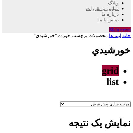
وبلاگ
قوانین و مقررات
درباره ما
تماس با ما
Main menu
خانه
آیتم ها
محصولات برچسب خورده “خورشيدي”
خورشيدي
grid
list
نمایش یک نتیجه