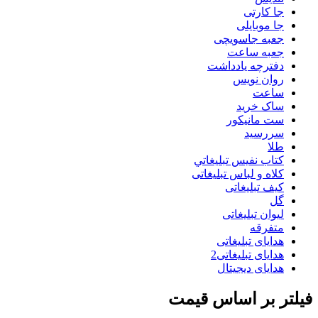
جا کارتی
جا موبایلی
جعبه جاسویچی
جعبه ساعت
دفترچه یادداشت
روان نويس
ساعت
ساک خرید
ست مانيكور
سررسید
طلا
كتاب نفيس تبليغاتي
کلاه و لباس تبلیغاتی
کیف تبلیغاتی
گل
لیوان تبلیغاتی
متفرقه
هدایای تبلیغاتی
هدایای تبلیغاتی2
هدایای دیجیتال
فیلتر بر اساس قیمت