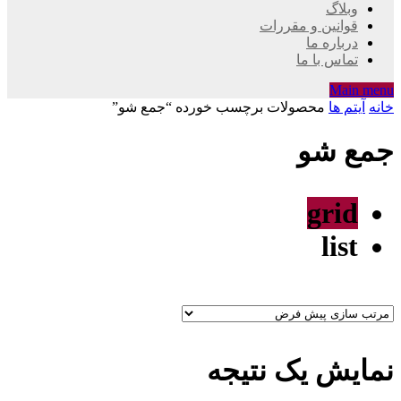
وبلاگ
قوانین و مقررات
درباره ما
تماس با ما
Main menu
خانه
آیتم ها
محصولات برچسب خورده “جمع شو”
جمع شو
grid
list
نمایش یک نتیجه