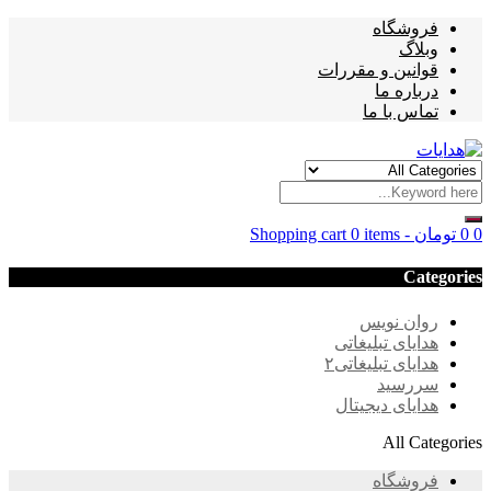
فروشگاه
وبلاگ
قوانین و مقررات
درباره ما
تماس با ما
0
0
تومان
-
0 items
Shopping cart
Categories
روان نویس
هدایای تبلیغاتی
هدایای تبلیغاتی۲
سررسید
هدایای دیجیتال
All Categories
فروشگاه