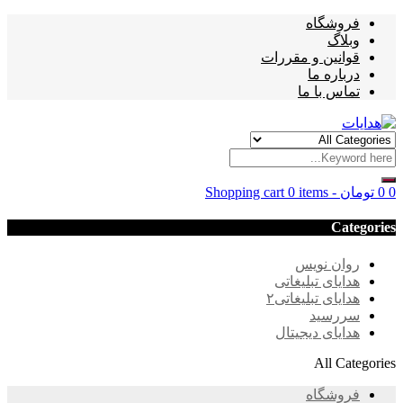
فروشگاه
وبلاگ
قوانین و مقررات
درباره ما
تماس با ما
0
0
تومان
-
0 items
Shopping cart
Categories
روان نویس
هدایای تبلیغاتی
هدایای تبلیغاتی۲
سررسید
هدایای دیجیتال
All Categories
فروشگاه