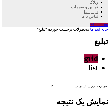
وبلاگ
قوانین و مقررات
درباره ما
تماس با ما
Main menu
خانه
آیتم ها
محصولات برچسب خورده “تبليغ”
تبليغ
grid
list
نمایش یک نتیجه