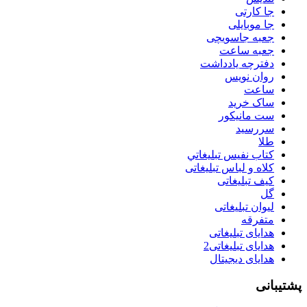
جا کارتی
جا موبایلی
جعبه جاسویچی
جعبه ساعت
دفترچه یادداشت
روان نويس
ساعت
ساک خرید
ست مانيكور
سررسید
طلا
كتاب نفيس تبليغاتي
کلاه و لباس تبلیغاتی
کیف تبلیغاتی
گل
لیوان تبلیغاتی
متفرقه
هدایای تبلیغاتی
هدایای تبلیغاتی2
هدایای دیجیتال
پشتیبانی