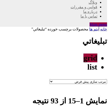
وبلاگ
قوانین و مقررات
درباره ما
تماس با ما
Main menu
خانه
آیتم ها
محصولات برچسب خورده “تبليغاتي”
تبليغاتي
grid
list
نمایش 1–15 از 93 نتیجه