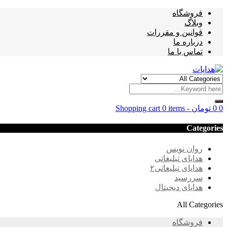
فروشگاه
وبلاگ
قوانین و مقررات
درباره ما
تماس با ما
0
0
تومان
-
0 items
Shopping cart
Categories
روان نویس
هدایای تبلیغاتی
هدایای تبلیغاتی۲
سررسید
هدایای دیجیتال
All Categories
فروشگاه