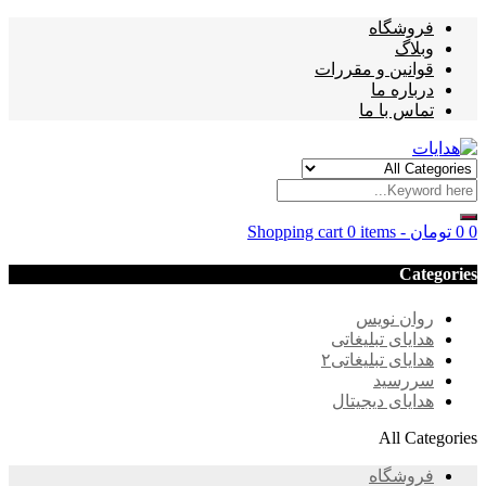
فروشگاه
وبلاگ
قوانین و مقررات
درباره ما
تماس با ما
0
0
تومان
-
0 items
Shopping cart
Categories
روان نویس
هدایای تبلیغاتی
هدایای تبلیغاتی۲
سررسید
هدایای دیجیتال
All Categories
فروشگاه