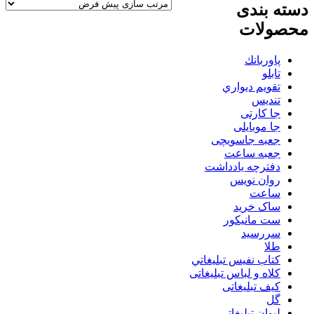
دسته بندی
محصولات
پاوربانك
تابلو
تقويم ديواري
تنديس
جا کارتی
جا موبایلی
جعبه جاسویچی
جعبه ساعت
دفترچه یادداشت
روان نويس
ساعت
ساک خرید
ست مانيكور
سررسید
طلا
كتاب نفيس تبليغاتي
کلاه و لباس تبلیغاتی
کیف تبلیغاتی
گل
لیوان تبلیغاتی