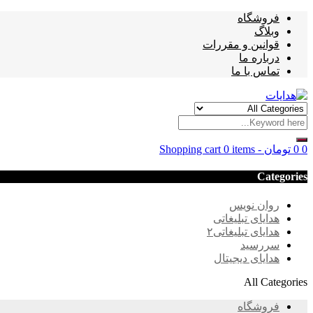
فروشگاه
وبلاگ
قوانین و مقررات
درباره ما
تماس با ما
0
0
تومان
-
0 items
Shopping cart
Categories
روان نویس
هدایای تبلیغاتی
هدایای تبلیغاتی۲
سررسید
هدایای دیجیتال
All Categories
فروشگاه