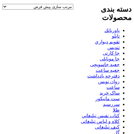
دسته بندی
محصولات
پاوربانك
تابلو
تقويم ديواري
تنديس
جا کارتی
جا موبایلی
جعبه جاسویچی
جعبه ساعت
دفترچه یادداشت
روان نويس
ساعت
ساک خرید
ست مانيكور
سررسید
طلا
كتاب نفيس تبليغاتي
کلاه و لباس تبلیغاتی
کیف تبلیغاتی
گل