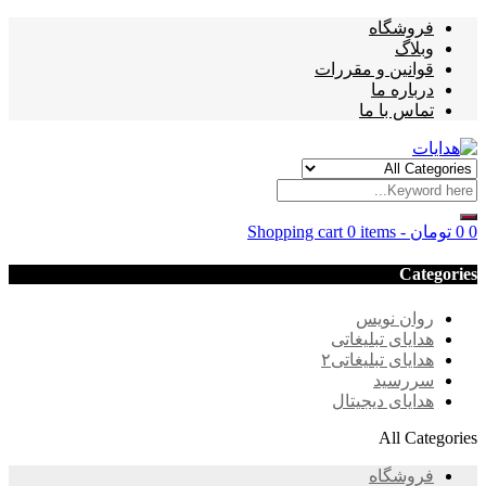
فروشگاه
وبلاگ
قوانین و مقررات
درباره ما
تماس با ما
0
0
تومان
-
0 items
Shopping cart
Categories
روان نویس
هدایای تبلیغاتی
هدایای تبلیغاتی۲
سررسید
هدایای دیجیتال
All Categories
فروشگاه