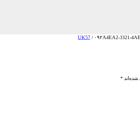
/
۰۹۲A4EA2-3321-4A
شده‌اند
*