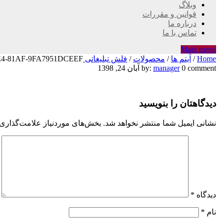
وبلاگ
قوانین و مقررات
درباره ما
تماس با ما
Main menu
Home
/
آیتم ها
/
محصولات
/
فلش تبلیغاتی UK57
E4-81AF-9FA7951DCEEF
۰۹۲A4EA2-
0 comment
manager
by:
آبان 24, 1398
3321-
دیدگاهتان را بنویسید
4AE4-
81AF-
نشانی ایمیل شما منتشر نخواهد شد.
بخش‌های موردنیاز علامت‌گذاری 
9FA7951DCEEF
دیدگاه
*
نام
*