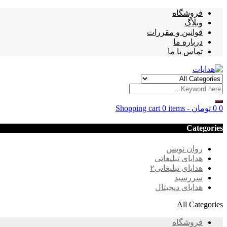
فروشگاه
وبلاگ
قوانین و مقررات
درباره ما
تماس با ما
0
0
تومان
-
0 items
Shopping cart
Categories
روان نویس
هدایای تبلیغاتی
هدایای تبلیغاتی۲
سررسید
هدایای دیجیتال
All Categories
فروشگاه