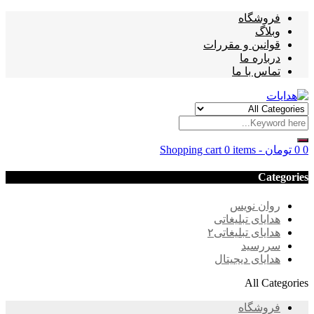
فروشگاه
وبلاگ
قوانین و مقررات
درباره ما
تماس با ما
0
0
تومان
-
0 items
Shopping cart
Categories
روان نویس
هدایای تبلیغاتی
هدایای تبلیغاتی۲
سررسید
هدایای دیجیتال
All Categories
فروشگاه