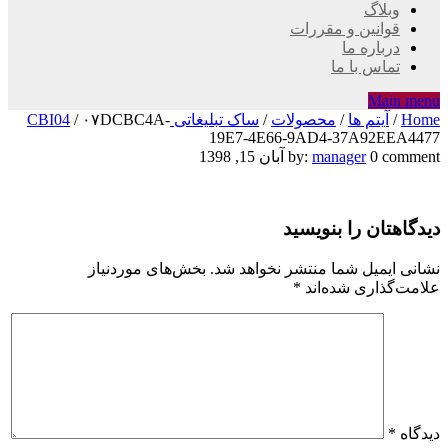
وبلاگ
قوانین و مقررات
درباره ما
تماس با ما
Main menu
Home
/
آیتم ها
/
محصولات
/
ساک تبلیغاتی CBI04
۰۷DCBC4A-
/
19E7-4E66-9AD4-37A92EEA4477
۰۷DCBC4A-
0 comment
manager
by:
آبان 15, 1398
19E7-
دیدگاهتان را بنویسید
4E66-
9AD4-
نشانی ایمیل شما منتشر نخواهد شد.
بخش‌های موردنیاز
علامت‌گذاری شده‌اند
*
37A92EEA4477
دیدگاه
*