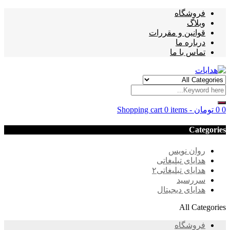
فروشگاه
وبلاگ
قوانین و مقررات
درباره ما
تماس با ما
0
0
تومان
-
0 items
Shopping cart
Categories
روان نویس
هدایای تبلیغاتی
هدایای تبلیغاتی۲
سررسید
هدایای دیجیتال
All Categories
فروشگاه