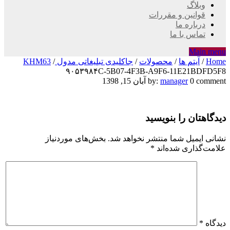
وبلاگ
قوانین و مقررات
درباره ما
تماس با ما
Main menu
Home
/
آیتم ها
/
محصولات
/
جاکلیدی تبلیغاتی مدول KHM63
/
۹۰۵۳۹۸۴C-5B07-4F3B-A9F6-11E21BDFD5F8
۹۰۵۳۹۸۴C-
0 comment
manager
by:
آبان 15, 1398
5B07-
دیدگاهتان را بنویسید
4F3B-
A9F6-
نشانی ایمیل شما منتشر نخواهد شد.
بخش‌های موردنیاز
علامت‌گذاری شده‌اند
*
11E21BDFD5F8
دیدگاه
*